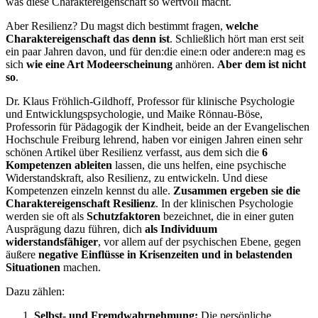
was diese Charaktereigenschaft so wertvoll macht.
Aber Resilienz? Du magst dich bestimmt fragen,
welche
Charaktereigenschaft das denn ist
. Schließlich hört man erst seit
ein paar Jahren davon, und für den:die eine:n oder andere:n mag es
sich
wie eine Art Modeerscheinung
anhören.
Aber dem ist nicht
so
.
Dr. Klaus Fröhlich-Gildhoff, Professor für klinische Psychologie
und Entwicklungspsychologie, und Maike Rönnau-Böse,
Professorin für Pädagogik der Kindheit, beide an der Evangelischen
Hochschule Freiburg lehrend, haben vor einigen Jahren einen sehr
schönen Artikel über Resilienz verfasst, aus dem sich die
6
Kompetenzen ableiten
lassen, die uns helfen, eine psychische
Widerstandskraft, also Resilienz, zu entwickeln. Und diese
Kompetenzen einzeln kennst du alle.
Zusammen ergeben sie die
Charaktereigenschaft Resilienz
. In der klinischen Psychologie
werden sie oft als
Schutzfaktoren
bezeichnet, die in einer guten
Ausprägung dazu führen, dich
als Individuum
widerstandsfähiger
, vor allem auf der psychischen Ebene, gegen
äußere
negative Einflüsse in Krisenzeiten und in belastenden
Situationen
machen.
Dazu zählen:
Selbst- und Fremdwahrnehmung:
Die persönliche