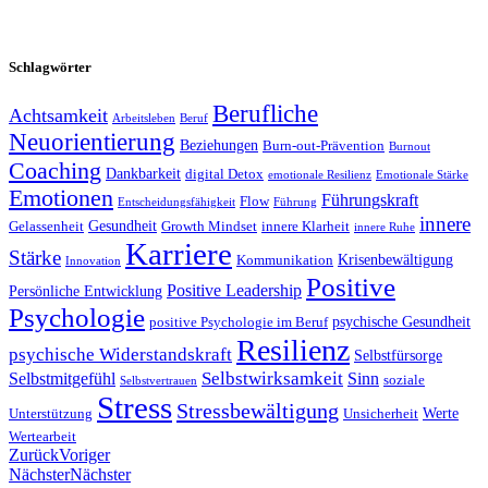
Schlagwörter
Berufliche
Achtsamkeit
Arbeitsleben
Beruf
Neuorientierung
Beziehungen
Burn-out-Prävention
Burnout
Coaching
Dankbarkeit
digital Detox
emotionale Resilienz
Emotionale Stärke
Emotionen
Führungskraft
Flow
Entscheidungsfähigkeit
Führung
innere
Gesundheit
Gelassenheit
Growth Mindset
innere Klarheit
innere Ruhe
Karriere
Stärke
Krisenbewältigung
Kommunikation
Innovation
Positive
Positive Leadership
Persönliche Entwicklung
Psychologie
psychische Gesundheit
positive Psychologie im Beruf
Resilienz
psychische Widerstandskraft
Selbstfürsorge
Selbstwirksamkeit
Selbstmitgefühl
Sinn
soziale
Selbstvertrauen
Stress
Stressbewältigung
Werte
Unterstützung
Unsicherheit
Wertearbeit
Zurück
Voriger
Nächster
Nächster