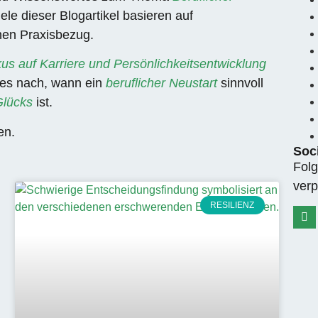
iele dieser Blogartikel basieren auf
hen Praxisbezug
.
us auf Karriere und Persönlichkeitsentwicklung
es nach, wann ein
beruflicher Neustart
sinnvoll
Glücks
ist.
sen.
Soci
Folg
verp
RESILIENZ