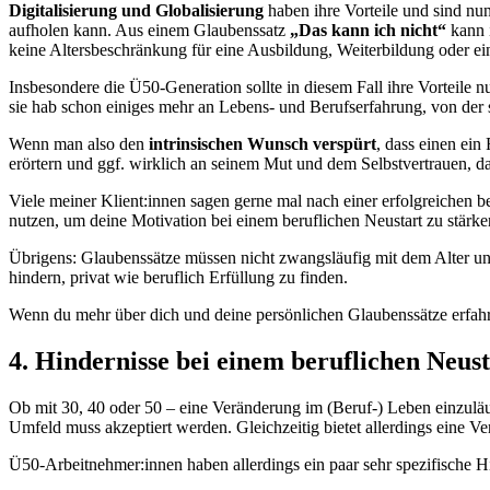
Digitalisierung und Globalisierung
haben ihre Vorteile und sind nu
aufholen kann. Aus einem Glaubenssatz
„Das kann ich nicht“
kann 
keine Altersbeschränkung für eine Ausbildung, Weiterbildung oder ei
Insbesondere die Ü50-Generation sollte in diesem Fall ihre Vorteile
sie hab schon einiges mehr an Lebens- und Berufserfahrung, von der s
Wenn man also den
intrinsischen Wunsch verspürt
, dass einen ein
erörtern und ggf. wirklich an seinem Mut und dem Selbstvertrauen, das
Viele meiner Klient:innen sagen gerne mal nach einer erfolgreichen 
nutzen, um deine Motivation bei einem beruflichen Neustart zu stärke
Übrigens: Glaubenssätze müssen nicht zwangsläufig mit dem Alter u
hindern, privat wie beruflich Erfüllung zu finden.
Wenn du mehr über dich und deine persönlichen Glaubenssätze erfahr
4. Hindernisse bei einem beruflichen Neus
Ob mit 30, 40 oder 50 – eine Veränderung im (Beruf-) Leben einzuläute
Umfeld muss akzeptiert werden. Gleichzeitig bietet allerdings eine 
Ü50-Arbeitnehmer:innen haben allerdings ein paar sehr spezifische Hi