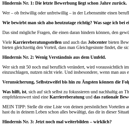
Hindernis Nr. 1: Die letzte Bewerbung liegt schon Jahre zurück.
Wer – ob freiwillig oder unfreiwillig – in der Lebensmitte einen berufl
Wie bewirbt man sich also heutzutage richtig? Was sage ich bei
Das sind mögliche Fragen, die einen daran hindern können, den gewün
Viele
Karriereberatungsstellen
und auch das
Jobcenter
bieten Bewe
bieten gleichzeitig den Vorteil, dass man Gleichgesinnte findet, die 
Hindernis Nr. 2: Wenig Verständnis aus dem Umfeld.
Wer sich mit 50 noch mal beruflich verändert, wird voraussichtlich i
einzuschlagen, nutzen nicht viele. Und insbesondere, wenn man aus e
Verunsicherung, Selbstzweifel bis hin zu Ängsten können die Fol
Was hilft, ist
, sich auf sich selbst zu fokussieren und nachhaltig an 
empfehlenswert sind eine
Karriereberatung
und
das rationale Bewe
MEIN TIPP: Stelle dir eine Liste von deinen persönlichen Vorteilen 
hast du in deinem Leben schon alles bewältigt, das dir in dieser Situ
Hindernis Nr. 3: Jetzt noch mal weiterbilden – wirklich?