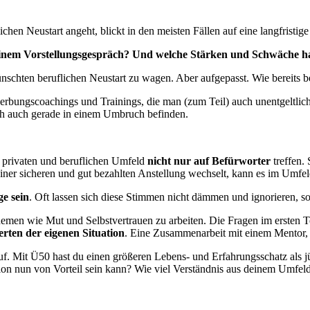
ichen Neustart angeht, blickt in den meisten Fällen auf eine langfristige
 einem Vorstellungsgespräch? Und welche Stärken und Schwäche hab
schten beruflichen Neustart zu wagen. Aber aufgepasst. Wie bereits be
rbungscoachings und Trainings, die man (zum Teil) auch unentgeltlich
sich auch gerade in einem Umbruch befinden.
m privaten und beruflichen Umfeld
nicht nur auf Befürworter
treffen.
iner sicheren und gut bezahlten Anstellung wechselt, kann es im Umfel
ge sein
. Oft lassen sich diese Stimmen nicht dämmen und ignorieren, sod
Themen wie Mut und Selbstvertrauen zu arbeiten. Die Fragen im ersten Te
rten der eigenen Situation
. Eine Zusammenarbeit mit einem Mentor, C
auf. Mit Ü50 hast du einen größeren Lebens- und Erfahrungsschatz als 
ation nun von Vorteil sein kann? Wie viel Verständnis aus deinem Umfel