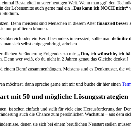
n einmal Bestandteil unserer heutigen Welt. Wenn man ggf. den Technik-
in der Lebensmitte auch gerne mal ein
„Das kann ich NOCH nicht“
w
n Studium.
 nutzen. Denn meistens sind Menschen in diesem Alter
finanziell besser 
ie nur profitieren können.
 Fachbereich oder ein Beruf besonders interessiert, sollte man
definitiv
 man sich selbst entgegenbringt, arbeiten.
beruflichen Veränderung Folgendes zu mir:
„Tim, ich wünschte, ich h
n. Denn wer weiß, ob du nicht in 2 Jahren genau das Gleiche denkst J
nd einem Beruf zusammenhängen. Meistens sind es Denkmuster, die wir
en möchtest, dann spreche gerne mit mir und buche dir hier einen
Term
tart mit 50 und mögliche Lösungsstrategien
n, ist selten einfach und stellt für viele eine Herausforderung dar. De
Veränderung auch die Chance zum persönlichen Wachstum – aus dem sich 
ndernisse, denen sie sich bei einem beruflichen Neustart stellen müssen