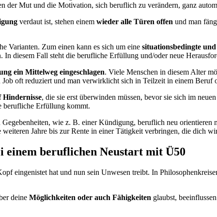
der Mut und die Motivation, sich beruflich zu verändern, ganz autom
igung
verdaut ist, stehen einem
wieder alle Türen offen
und man fängt
iche Varianten. Zum einen kann es sich um eine
situationsbedingte un
. In diesem Fall steht die berufliche Erfüllung und/oder neue Herausf
ung ein Mittelweg eingeschlagen
. Viele Menschen in diesem Alter möch
Job oft reduziert und man verwirklicht sich in Teilzeit in einem Beruf 
 Hindernisse
, die sie erst überwinden müssen, bevor sie sich im neu
te berufliche Erfüllung kommt.
Gegebenheiten, wie z. B. einer Kündigung, beruflich neu orientieren mu
 weiteren Jahre bis zur Rente in einer Tätigkeit verbringen, die dich wir
ei einem beruflichen Neustart mit Ü50
 Kopf eingenistet hat und nun sein Unwesen treibt. In Philosophenkreise
über deine
Möglichkeiten oder auch Fähigkeiten
glaubst, beeinflusse