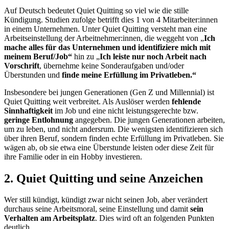
Auf Deutsch bedeutet Quiet Quitting so viel wie die stille
Kündigung. Studien zufolge betrifft dies 1 von 4 Mitarbeiter:innen
in einem Unternehmen. Unter Quiet Quitting versteht man eine
Arbeitseinstellung der Arbeitnehmer:innen, die weggeht von „
Ich
mache alles für das Unternehmen und identifiziere mich mit
meinem Beruf/Job“
hin zu „
Ich leiste nur noch Arbeit nach
Vorschrift
, übernehme keine Sonderaufgaben und/oder
Überstunden und
finde meine Erfüllung im Privatleben.“
Insbesondere bei jungen Generationen (Gen Z und Millennial) ist
Quiet Quitting weit verbreitet. Als Auslöser werden
fehlende
Sinnhaftigkeit
im Job und eine nicht leistungsgerechte bzw.
geringe Entlohnung
angegeben. Die jungen Generationen arbeiten,
um zu leben, und nicht andersrum. Die wenigsten identifizieren sich
über ihren Beruf, sondern finden echte Erfüllung im Privatleben. Sie
wägen ab, ob sie etwa eine Überstunde leisten oder diese Zeit für
ihre Familie oder in ein Hobby investieren.
2. Quiet Quitting und seine Anzeichen
Wer still kündigt, kündigt zwar nicht seinen Job, aber verändert
durchaus seine Arbeitsmoral, seine Einstellung und damit
sein
Verhalten am Arbeitsplatz
. Dies wird oft an folgenden Punkten
deutlich.