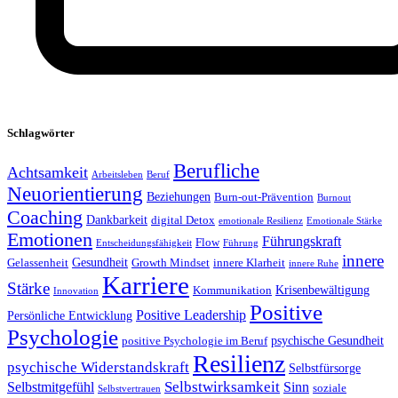
Schlagwörter
Berufliche
Achtsamkeit
Arbeitsleben
Beruf
Neuorientierung
Beziehungen
Burn-out-Prävention
Burnout
Coaching
Dankbarkeit
digital Detox
emotionale Resilienz
Emotionale Stärke
Emotionen
Führungskraft
Flow
Entscheidungsfähigkeit
Führung
innere
Gesundheit
Gelassenheit
Growth Mindset
innere Klarheit
innere Ruhe
Karriere
Stärke
Krisenbewältigung
Kommunikation
Innovation
Positive
Positive Leadership
Persönliche Entwicklung
Psychologie
psychische Gesundheit
positive Psychologie im Beruf
Resilienz
psychische Widerstandskraft
Selbstfürsorge
Selbstwirksamkeit
Selbstmitgefühl
Sinn
soziale
Selbstvertrauen