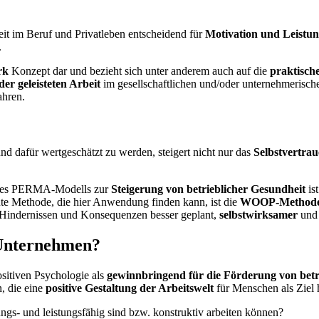
keit im Beruf und Privatleben entscheidend für
Motivation und Leistun
.
rk
Konzept dar und bezieht sich unter anderem auch auf die
praktisch
der geleisteten Arbeit
im gesellschaftlichen und/oder unternehmerisch
ahren.
 und dafür wertgeschätzt zu werden, steigert nicht nur das
Selbstvertra
 des PERMA-Modells zur
Steigerung von betrieblicher Gesundheit
is
te Methode, die hier Anwendung finden kann, ist die
WOOP-Method
 Hindernissen und Konsequenzen besser geplant,
selbstwirksamer
und 
n Unternehmen?
ositiven Psychologie als
gewinnbringend für die Förderung von betr
, die eine
positive Gestaltung der Arbeitswelt
für Menschen als Ziel 
ngs- und leistungsfähig sind bzw. konstruktiv arbeiten können?