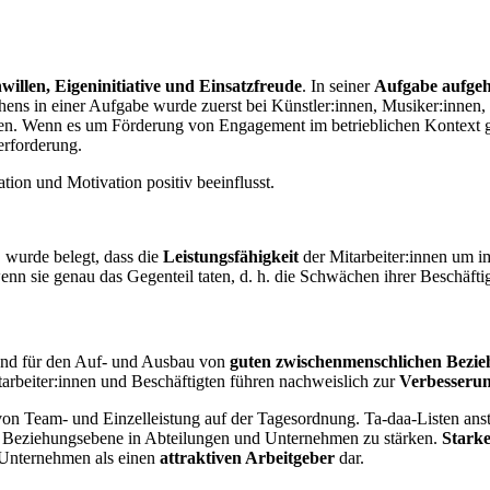
willen, Eigeninitiative und Einsatzfreude
. In seiner
Aufgabe aufge
ns in einer Aufgabe wurde zuerst bei Künstler:innen, Musiker:innen, S
zten. Wenn es um Förderung von Engagement im betrieblichen Kontext 
erforderung.
ation und Motivation positiv beeinflusst.
 wurde belegt, dass die
Leistungsfähigkeit
der Mitarbeiter:innen um i
nn sie genau das Gegenteil taten, d. h. die Schwächen ihrer Beschäfti
dend für den Auf- und Ausbau von
guten zwischenmenschlichen Bezi
rbeiter:innen und Beschäftigten führen nachweislich zur
Verbesserun
n Team- und Einzelleistung auf der Tagesordnung. Ta-daa-Listen anst
e Beziehungsebene in Abteilungen und Unternehmen zu stärken.
Starke
s Unternehmen als einen
attraktiven Arbeitgeber
dar.