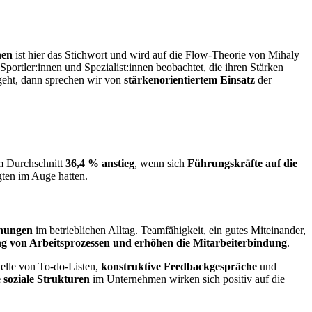
hen
ist hier das Stichwort und wird auf die Flow-Theorie von Mihaly
portler:innen und Spezialist:innen beobachtet, die ihren Stärken
geht, dann sprechen wir von
stärkenorientiertem Einsatz
der
m Durchschnitt
36,4 % anstieg
, wenn sich
Führungskräfte auf die
gten im Auge hatten.
ehungen
im betrieblichen Alltag. Teamfähigkeit, ein gutes Miteinander,
g von Arbeitsprozessen und erhöhen die Mitarbeiterbindung
.
elle von To-do-Listen,
konstruktive Feedbackgespräche
und
 soziale Strukturen
im Unternehmen wirken sich positiv auf die