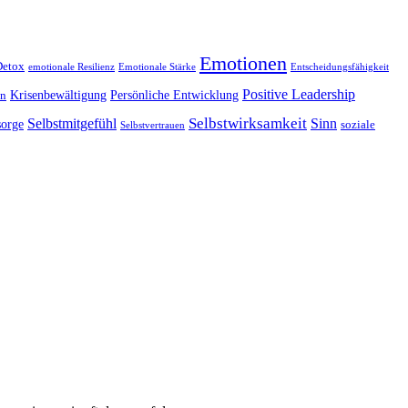
Emotionen
Detox
emotionale Resilienz
Emotionale Stärke
Entscheidungsfähigkeit
Positive Leadership
Krisenbewältigung
Persönliche Entwicklung
on
Selbstwirksamkeit
Selbstmitgefühl
Sinn
sorge
soziale
Selbstvertrauen