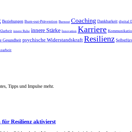
g
Coaching
Beziehungen
Dankbarkeit
Burn-out-Prävention
digital 
Burnout
Karriere
innere Stärke
Klarheit
Kommunikati
innere Ruhe
Innovation
Resilienz
psychische Widerstandskraft
e Gesundheit
Selbstfür
earbeit
tes, Tipps und Impulse mehr.
für Resilienz aktivierst