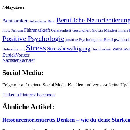
Schlagwörter
Berufliche Neuorientierun
Achtsamkeit
Arbeitsleben
Beruf
Führungskraft
Gesundheit
Flow
Gelassenheit
Growth Mindset
innere 
Führung
Positive Psychologie
psychisch
positive Psychologie im Beruf
Stress
Stressbewältigung
Werte
Unterstützung
Unsicherheit
Wert
Zurück
Voriger
Nächster
Nächster
Social Media:
Folge mir auf meinen Social Media Kanälen und verpasse keine Upda
Linkedin
Pinterest
Facebook
Ähnliche Artikel:
Ressourcenorientiertes Denken – wie du deine Stärken 