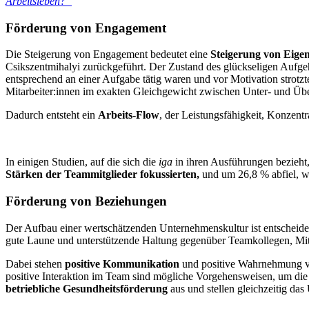
Arbeitsleben?“
Förderung von Engagement
Die Steigerung von Engagement bedeutet eine
Steigerung von Eigen
Csikszentmihalyi zurückgeführt. Der Zustand des glückseligen Aufgehe
entsprechend an einer Aufgabe tätig waren und vor Motivation strot
Mitarbeiter:innen im exakten Gleichgewicht zwischen Unter- und Üb
Dadurch entsteht ein
Arbeits-Flow
, der Leistungsfähigkeit, Konzentr
In einigen Studien, auf die sich die
iga
in ihren Ausführungen bezieht,
Stärken der Teammitglieder fokussierten,
und um 26,8 % abfiel, we
Förderung von Beziehungen
Der Aufbau einer wertschätzenden Unternehmenskultur ist entschei
gute Laune und unterstützende Haltung gegenüber Teamkollegen, Mita
Dabei stehen
positive Kommunikation
und positive Wahrnehmung vo
positive Interaktion im Team sind mögliche Vorgehensweisen, um di
betriebliche Gesundheitsförderung
aus und stellen gleichzeitig da