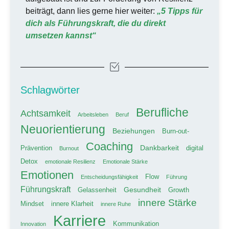
beiträgt, dann lies gerne hier weiter:
„5 Tipps für
dich als Führungskraft, die du direkt
umsetzen kannst“
Schlagwörter
Berufliche
Achtsamkeit
Arbeitsleben
Beruf
Neuorientierung
Beziehungen
Burn-out-
Coaching
Dankbarkeit
Prävention
digital
Burnout
Detox
emotionale Resilienz
Emotionale Stärke
Emotionen
Flow
Entscheidungsfähigkeit
Führung
Führungskraft
Gesundheit
Gelassenheit
Growth
innere Stärke
Mindset
innere Klarheit
innere Ruhe
Karriere
Kommunikation
Innovation