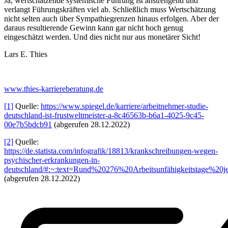
Ja, wertschätzende systemische Führung ist anstrengend und
verlangt Führungskräften viel ab. Schließlich muss Wertschätzung
nicht selten auch über Sympathiegrenzen hinaus erfolgen. Aber der
daraus resultierende Gewinn kann gar nicht hoch genug
eingeschätzt werden. Und dies nicht nur aus monetärer Sicht!
Lars E. Thies
www.thies-karriereberatung.de
[1]
Quelle:
https://www.spiegel.de/karriere/arbeitnehmer-studie-
deutschland-ist-frustweltmeister-a-8c46563b-b6a1-4025-9c45-
00e7b5bdcb91
(abgerufen 28.12.2022)
[2]
Quelle:
https://de.statista.com/infografik/18813/krankschreibungen-wegen-
psychischer-erkrankungen-in-
deutschland/#:~:text=Rund%20276%20Arbeitsunfähigkeitstage%2
(abgerufen 28.12.2022)