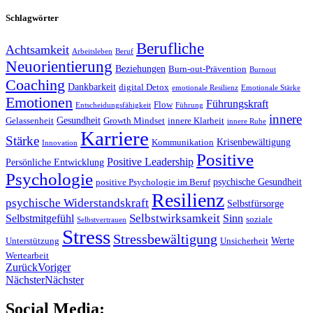
Schlagwörter
Berufliche
Achtsamkeit
Arbeitsleben
Beruf
Neuorientierung
Beziehungen
Burn-out-Prävention
Burnout
Coaching
Dankbarkeit
digital Detox
emotionale Resilienz
Emotionale Stärke
Emotionen
Führungskraft
Flow
Entscheidungsfähigkeit
Führung
innere
Gesundheit
Gelassenheit
Growth Mindset
innere Klarheit
innere Ruhe
Karriere
Stärke
Krisenbewältigung
Kommunikation
Innovation
Positive
Positive Leadership
Persönliche Entwicklung
Psychologie
psychische Gesundheit
positive Psychologie im Beruf
Resilienz
psychische Widerstandskraft
Selbstfürsorge
Selbstwirksamkeit
Selbstmitgefühl
Sinn
soziale
Selbstvertrauen
Stress
Stressbewältigung
Werte
Unterstützung
Unsicherheit
Wertearbeit
Zurück
Voriger
Nächster
Nächster
Social Media: