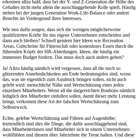
erkennen allzu bald, dass bei der Y- und Z-Generation die Höhe des
Gehaltes nicht mehr allein die ausschlaggebende Rolle spielt. Häufig
stehen bei der jungen Generation Work-Life-Balance oder andere
Benefits im Vordergrund ihres Interesses.
Wie nun dafür sorgen, dass sich die wenigen möglicherweise
qualifizierten Kräfte für das eigene Unternehmen entscheiden und
dann auch bleiben? Schnell geistern hier Ideen wie Recreation
Areas, Gutscheine für Fitnessclub oder kostenloses Essen durch die
führenden Köpfe der HR-Abteilungen. Ideen, die häufig ein
immenses Budget fordern. Das muss doch auch anders gehen?
Ja! Allzu häufig nämlich wird vergessen, dass all die noch so
glitzernden Annehmlichkeiten am Ende bedeutungslos sind, wenn
das, was sie eigentlich zum Ausdruck bringen sollen, nicht auch
gelebt wird: menschliche Nähe und Wertschätzung eines jeden
einzelnen Mitarbeiters. Wenn all die dargereichten Bonbons nämlich
lediglich den Mitarbeiter einlullen sollen, damit dieser mehr Leistung
bringt, verkommt diese Art der falschen Wertschätzung zum
Selbstzweck.
Echte, gelebte Wertschätzung und Führen auf Augenhöhe;
letztendlich sind dies die Dinge, die dafür ausschlaggebend sind,
dass Mitarbeiterinnen und Mitarbeiter sich in einem Unternehmen
wohlfühlen und diesem über Jahrzehnte die Treue halten. Und diese