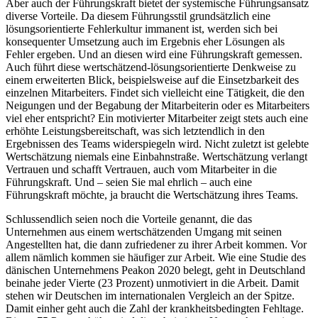
Aber auch der Führungskraft bietet der systemische Führungsansatz
diverse Vorteile. Da diesem Führungsstil grundsätzlich eine
lösungsorientierte Fehlerkultur immanent ist, werden sich bei
konsequenter Umsetzung auch im Ergebnis eher Lösungen als
Fehler ergeben. Und an diesen wird eine Führungskraft gemessen.
Auch führt diese wertschätzend-lösungsorientierte Denkweise zu
einem erweiterten Blick, beispielsweise auf die Einsetzbarkeit des
einzelnen Mitarbeiters. Findet sich vielleicht eine Tätigkeit, die den
Neigungen und der Begabung der Mitarbeiterin oder es Mitarbeiters
viel eher entspricht? Ein motivierter Mitarbeiter zeigt stets auch eine
erhöhte Leistungsbereitschaft, was sich letztendlich in den
Ergebnissen des Teams widerspiegeln wird. Nicht zuletzt ist gelebte
Wertschätzung niemals eine Einbahnstraße. Wertschätzung verlangt
Vertrauen und schafft Vertrauen, auch vom Mitarbeiter in die
Führungskraft. Und – seien Sie mal ehrlich – auch eine
Führungskraft möchte, ja braucht die Wertschätzung ihres Teams.
Schlussendlich seien noch die Vorteile genannt, die das
Unternehmen aus einem wertschätzenden Umgang mit seinen
Angestellten hat, die dann zufriedener zu ihrer Arbeit kommen. Vor
allem nämlich kommen sie häufiger zur Arbeit. Wie eine Studie des
dänischen Unternehmens Peakon 2020 belegt, geht in Deutschland
beinahe jeder Vierte (23 Prozent) unmotiviert in die Arbeit. Damit
stehen wir Deutschen im internationalen Vergleich an der Spitze.
Damit einher geht auch die Zahl der krankheitsbedingten Fehltage.