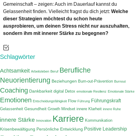
Gemeinschaft – zeigen: Auch im Dauerlauf kannst du
Gelassenheit finden. Vielleicht fragst du dich jetzt:
Welche
dieser Strategien möchtest du schon heute
ausprobieren, um deinen Stress nicht nur auszuhalten,
sondern ihm mit innerer Stärke zu begegnen?
Schlagwörter
Berufliche
Achtsamkeit
Arbeitsleben
Beruf
Neuorientierung
Beziehungen
Burn-out-Prävention
Burnout
Coaching
Dankbarkeit
digital Detox
emotionale Resilienz
Emotionale Stärke
Emotionen
Führungskraft
Flow
Entscheidungsfähigkeit
Führung
Gesundheit
Gelassenheit
Growth Mindset
innere Klarheit
innere Ruhe
Karriere
innere Stärke
Kommunikation
Innovation
Positive Leadership
Krisenbewältigung
Persönliche Entwicklung