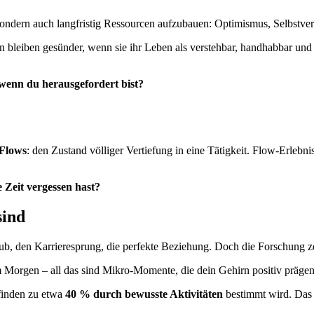
, sondern auch langfristig Ressourcen aufzubauen: Optimismus, Selbstve
leiben gesünder, wenn sie ihr Leben als verstehbar, handhabbar und si
 wenn du herausgefordert bist?
Flows
: den Zustand völliger Vertiefung in eine Tätigkeit. Flow-Erlebn
e Zeit vergessen hast?
sind
b, den Karrieresprung, die perfekte Beziehung. Doch die Forschung z
 Morgen – all das sind Mikro-Momente, die dein Gehirn positiv prägen
finden zu etwa
40 % durch bewusste Aktivitäten
bestimmt wird. Das h