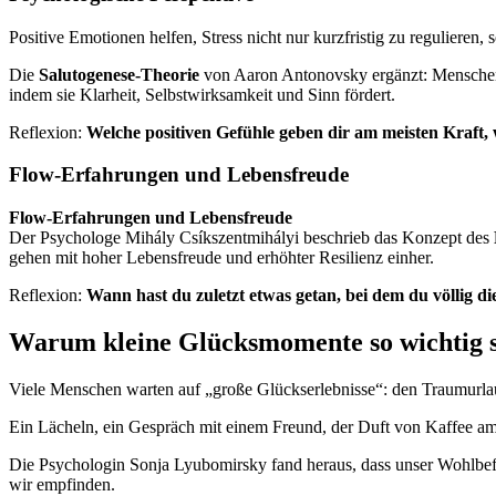
Positive Emotionen helfen, Stress nicht nur kurzfristig zu regulieren
Die
Salutogenese-Theorie
von Aaron Antonovsky ergänzt: Menschen b
indem sie Klarheit, Selbstwirksamkeit und Sinn fördert.
Reflexion:
Welche positiven Gefühle geben dir am meisten Kraft,
Flow-Erfahrungen und Lebensfreude
Flow-Erfahrungen und Lebensfreude
Der Psychologe Mihály Csíkszentmihályi beschrieb das Konzept des
gehen mit hoher Lebensfreude und erhöhter Resilienz einher.
Reflexion:
Wann hast du zuletzt etwas getan, bei dem du völlig di
Warum kleine Glücksmomente so wichtig 
Viele Menschen warten auf „große Glückserlebnisse“: den Traumurlau
Ein Lächeln, ein Gespräch mit einem Freund, der Duft von Kaffee am
Die Psychologin Sonja Lyubomirsky fand heraus, dass unser Wohlbe
wir empfinden.