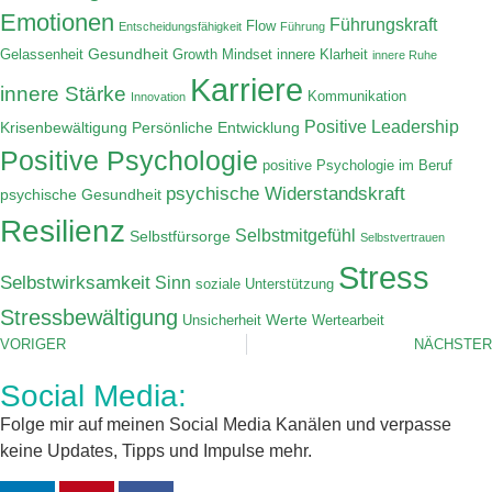
Emotionen
Führungskraft
Flow
Entscheidungsfähigkeit
Führung
Gesundheit
Gelassenheit
Growth Mindset
innere Klarheit
innere Ruhe
Karriere
innere Stärke
Kommunikation
Innovation
Positive Leadership
Krisenbewältigung
Persönliche Entwicklung
Positive Psychologie
positive Psychologie im Beruf
psychische Widerstandskraft
psychische Gesundheit
Resilienz
Selbstmitgefühl
Selbstfürsorge
Selbstvertrauen
Stress
Selbstwirksamkeit
Sinn
soziale Unterstützung
Stressbewältigung
Werte
Unsicherheit
Wertearbeit
VORIGER
NÄCHSTER
Social Media:
Folge mir auf meinen Social Media Kanälen und verpasse
keine Updates, Tipps und Impulse mehr.